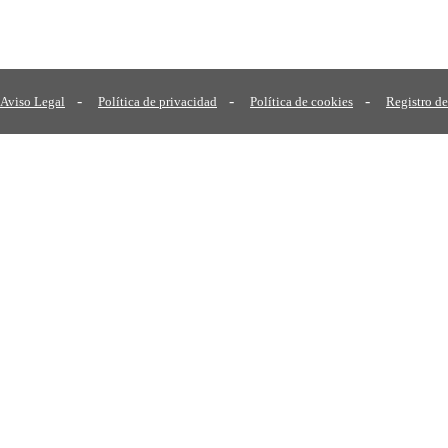
-
-
-
Aviso Legal
Política de privacidad
Política de cookies
Registro de