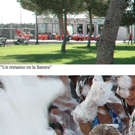
"Un remanso en la llanura"
Conoce nuestra historia