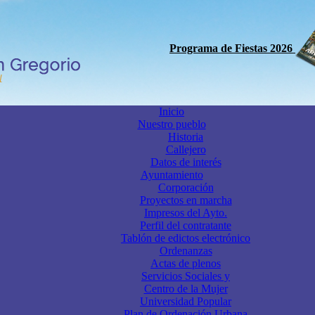
Programa de Fiestas 2026
Inicio
Nuestro pueblo
Historia
Callejero
Datos de interés
Ayuntamiento
Corporación
Proyectos en marcha
Impresos del Ayto.
Perfil del contratante
Tablón de edictos electrónico
Ordenanzas
Actas de plenos
Servicios Sociales y
Centro de la Mujer
Universidad Popular
Plan de Ordenación Urbana