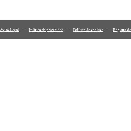
-
-
-
Aviso Legal
Política de privacidad
Política de cookies
Registro de