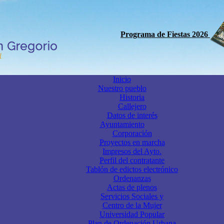
Programa de Fiestas 2026
Inicio
Nuestro pueblo
Historia
Callejero
Datos de interés
Ayuntamiento
Corporación
Proyectos en marcha
Impresos del Ayto.
Perfil del contratante
Tablón de edictos electrónico
Ordenanzas
Actas de plenos
Servicios Sociales y
Centro de la Mujer
Universidad Popular
Plan de Ordenación Urbana