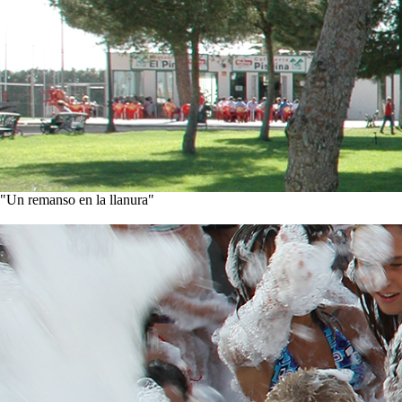
"Un remanso en la llanura"
Conoce nuestra historia