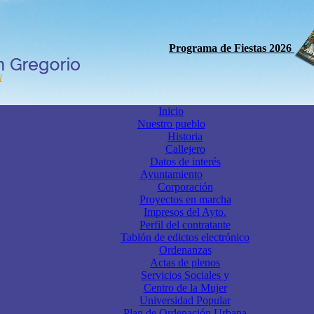
Programa de Fiestas 2026
Inicio
Nuestro pueblo
Historia
Callejero
Datos de interés
Ayuntamiento
Corporación
Proyectos en marcha
Impresos del Ayto.
Perfil del contratante
Tablón de edictos electrónico
Ordenanzas
Actas de plenos
Servicios Sociales y
Centro de la Mujer
Universidad Popular
Plan de Ordenación Urbana