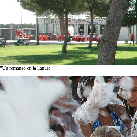
"Un remanso en la llanura"
Conoce nuestra historia