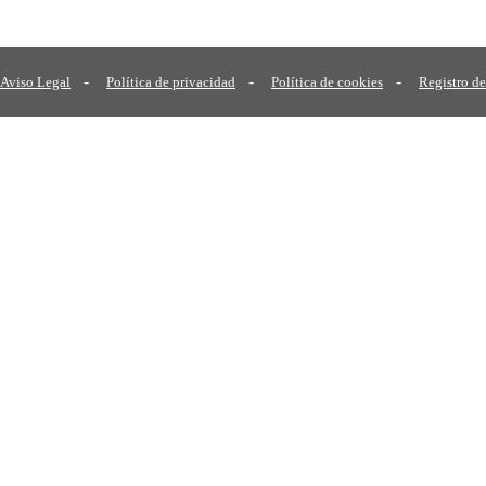
-
-
-
Aviso Legal
Política de privacidad
Política de cookies
Registro de