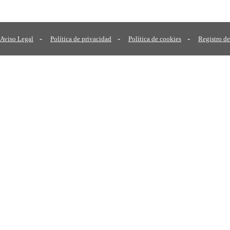
-
-
-
Aviso Legal
Política de privacidad
Política de cookies
Registro de