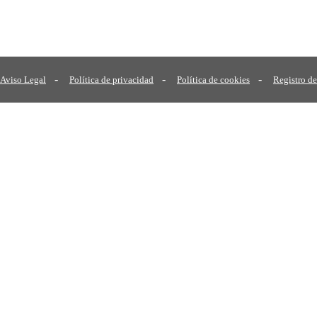
-
-
-
Aviso Legal
Política de privacidad
Política de cookies
Registro de