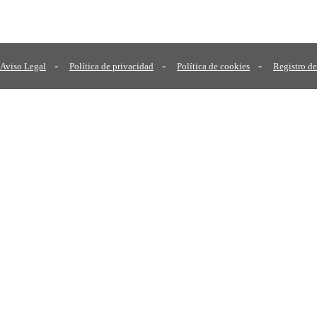
-
-
-
Aviso Legal
Política de privacidad
Política de cookies
Registro de