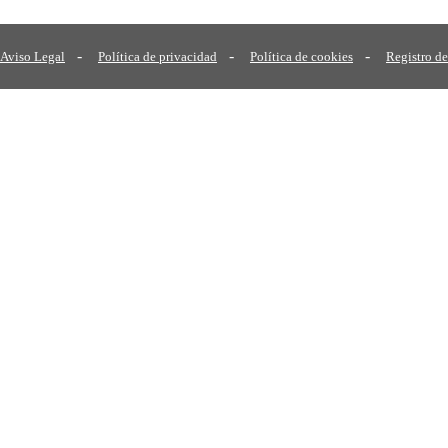
-
-
-
Aviso Legal
Política de privacidad
Política de cookies
Registro de