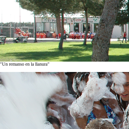
"Un remanso en la llanura"
Conoce nuestra historia