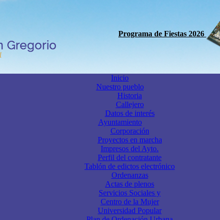
Programa de Fiestas 2026
Inicio
Nuestro pueblo
Historia
Callejero
Datos de interés
Ayuntamiento
Corporación
Proyectos en marcha
Impresos del Ayto.
Perfil del contratante
Tablón de edictos electrónico
Ordenanzas
Actas de plenos
Servicios Sociales y
Centro de la Mujer
Universidad Popular
Plan de Ordenación Urbana