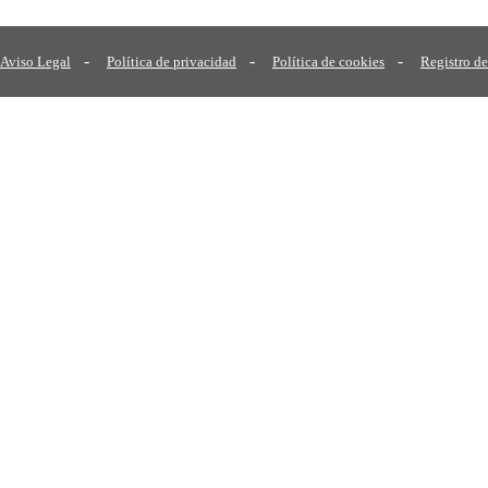
-
-
-
Aviso Legal
Política de privacidad
Política de cookies
Registro de