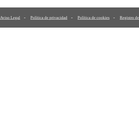
-
-
-
Aviso Legal
Política de privacidad
Política de cookies
Registro de