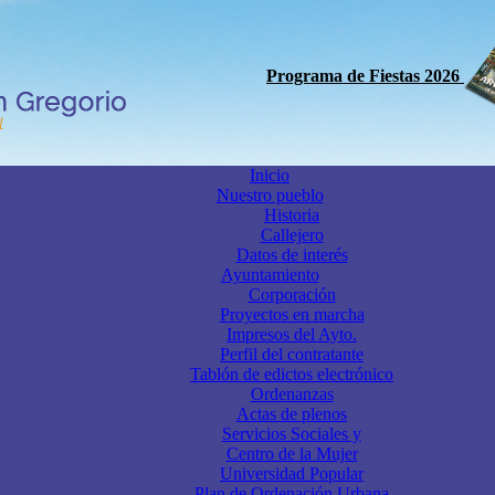
Programa de Fiestas 2026
Inicio
Nuestro pueblo
Historia
Callejero
Datos de interés
Ayuntamiento
Corporación
Proyectos en marcha
Impresos del Ayto.
Perfil del contratante
Tablón de edictos electrónico
Ordenanzas
Actas de plenos
Servicios Sociales y
Centro de la Mujer
Universidad Popular
Plan de Ordenación Urbana