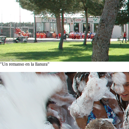
"Un remanso en la llanura"
Conoce nuestra historia