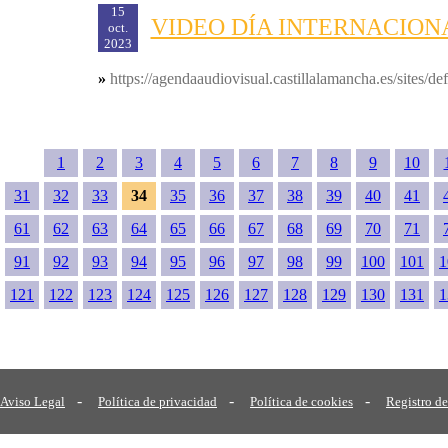
15
VIDEO DÍA INTERNACION
oct.
2023
»
https://agendaaudiovisual.castillalamancha.es/sites/
1
2
3
4
5
6
7
8
9
10
31
32
33
34
35
36
37
38
39
40
41
61
62
63
64
65
66
67
68
69
70
71
91
92
93
94
95
96
97
98
99
100
101
1
121
122
123
124
125
126
127
128
129
130
131
1
-
-
-
Aviso Legal
Política de privacidad
Política de cookies
Registro de