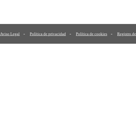
-
-
-
Aviso Legal
Política de privacidad
Política de cookies
Registro de