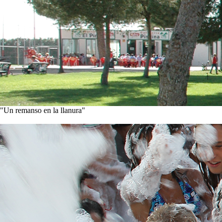
"Un remanso en la llanura"
Conoce nuestra historia