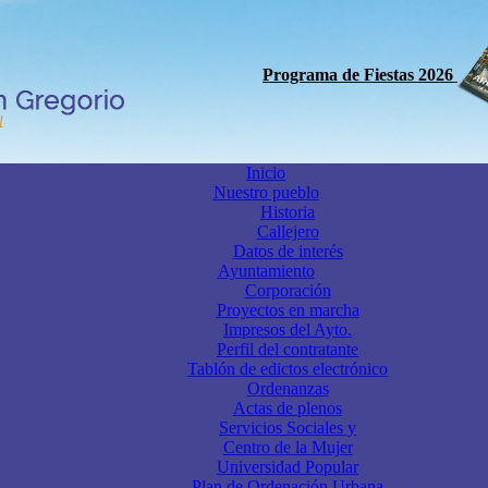
Programa de Fiestas 2026
Inicio
Nuestro pueblo
Historia
Callejero
Datos de interés
Ayuntamiento
Corporación
Proyectos en marcha
Impresos del Ayto.
Perfil del contratante
Tablón de edictos electrónico
Ordenanzas
Actas de plenos
Servicios Sociales y
Centro de la Mujer
Universidad Popular
Plan de Ordenación Urbana