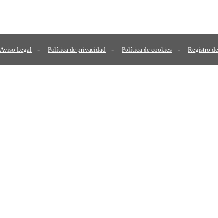
-
-
-
Aviso Legal
Política de privacidad
Política de cookies
Registro de