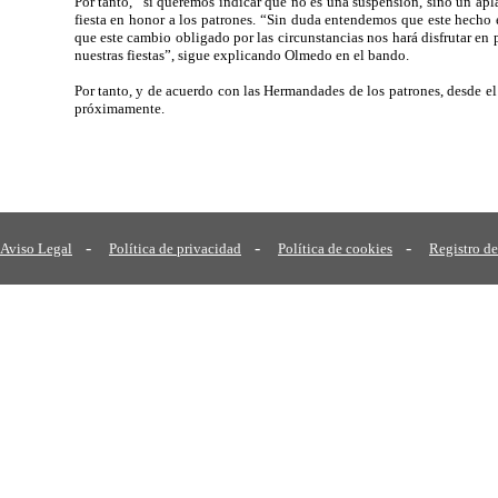
Por tanto, “sí queremos indicar que no es una suspensión, sino un apla
fiesta en honor a los patrones. “Sin duda entendemos que este hecho 
que este cambio obligado por las circunstancias nos hará disfrutar e
nuestras fiestas”, sigue explicando Olmedo en el bando.
Por tanto, y de acuerdo con las Hermandades de los patrones, desde el
próximamente.
-
-
-
Aviso Legal
Política de privacidad
Política de cookies
Registro de