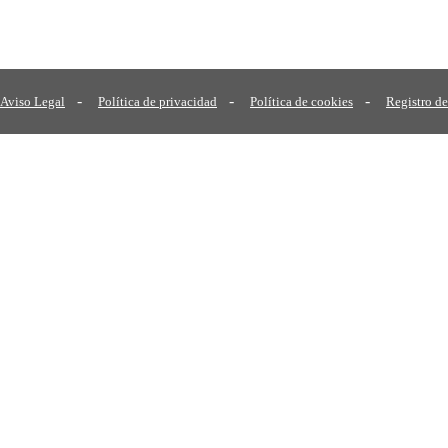
-
-
-
Aviso Legal
Política de privacidad
Política de cookies
Registro de