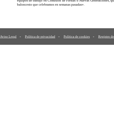
equipos de trabajo en Comisión de Fiestas o Nuevas Generaciones, que
baloncesto que celebramos en semanas pasadas».
-
-
-
Aviso Legal
Política de privacidad
Política de cookies
Registro de