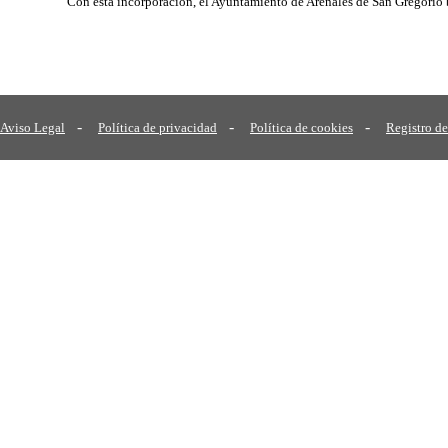
Con esta incorporación, el Ayuntamiento de Arenales de San Gregorio bu
-
-
-
Aviso Legal
Política de privacidad
Política de cookies
Registro de