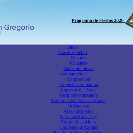
Programa de Fiestas 2026
Inicio
Nuestro pueblo
Historia
Callejero
Datos de interés
Ayuntamiento
Corporación
Proyectos en marcha
Impresos del Ayto.
Perfil del contratante
Tablón de edictos electrónico
Ordenanzas
Actas de plenos
Servicios Sociales y
Centro de la Mujer
Universidad Popular
Plan de Ordenación Urbana