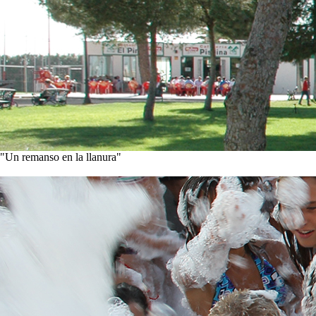
"Un remanso en la llanura"
Conoce nuestra historia