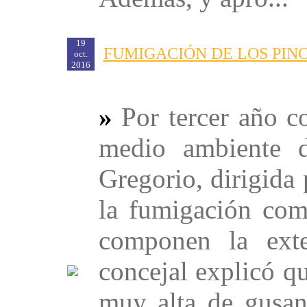
19
FUMIGACIÓN DE LOS PIN
oct.
2016
»
Por tercer año co
medio ambiente 
Gregorio, dirigida
la fumigación com
componen la exte
concejal explicó q
muy alta de gusan