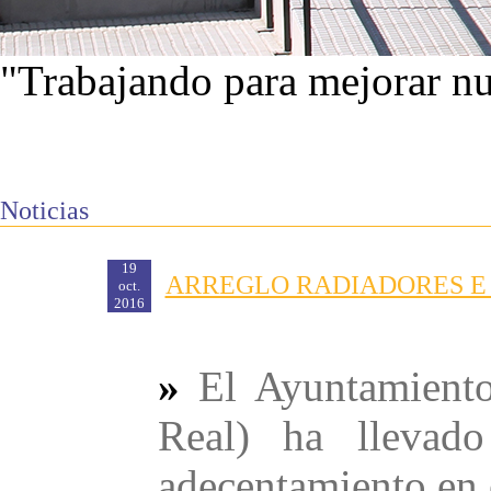
"Trabajando para mejorar nu
Ver proyectos
Noticias
19
ARREGLO RADIADORES E
oct.
2016
»
El Ayuntamient
Real) ha llevad
adecentamiento en 