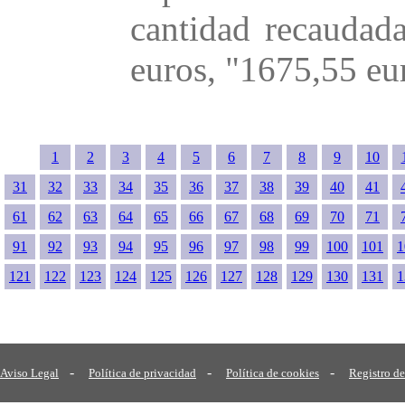
cantidad recaudad
euros, "1675,55 eur
1
2
3
4
5
6
7
8
9
10
31
32
33
34
35
36
37
38
39
40
41
61
62
63
64
65
66
67
68
69
70
71
91
92
93
94
95
96
97
98
99
100
101
1
121
122
123
124
125
126
127
128
129
130
131
1
-
-
-
Aviso Legal
Política de privacidad
Política de cookies
Registro de