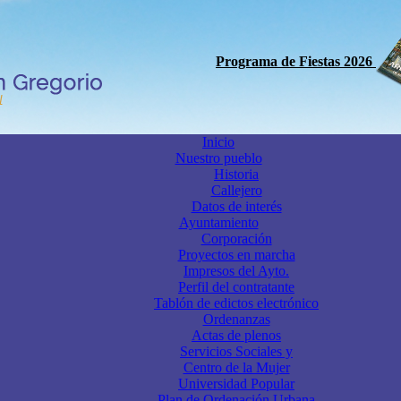
Programa de Fiestas 2026
Inicio
Nuestro pueblo
Historia
Callejero
Datos de interés
Ayuntamiento
Corporación
Proyectos en marcha
Impresos del Ayto.
Perfil del contratante
Tablón de edictos electrónico
Ordenanzas
Actas de plenos
Servicios Sociales y
Centro de la Mujer
Universidad Popular
Plan de Ordenación Urbana