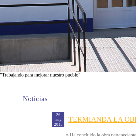
"Trabajando para mejorar nuestro pueblo"
Ver proyectos
Noticias
26
TERMIANDA LA OB
may.
2015
»
Ha concluido la obra pertenecient