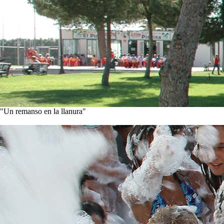
"Un remanso en la llanura"
Conoce nuestra historia